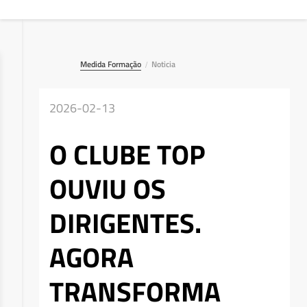
Medida Formação
Noticia
/
2026-02-13
O CLUBE TOP
OUVIU OS
DIRIGENTES.
AGORA
TRANSFORMA
Deseja apagar o ficheiro?