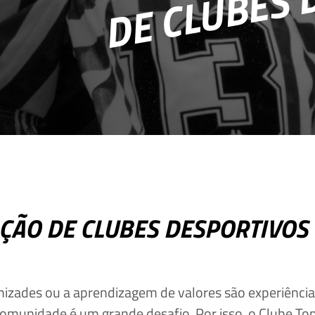
Deseja apagar o ficheiro?
ÇÃO DE CLUBES DESPORTIVOS
amizades ou a aprendizagem de valores são experiênci
 comunidade é um grande desafio. Por isso, o Clube T