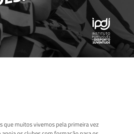
as que muitos vivemos pela primeira vez
op apoia os clubes com formação para os