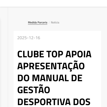
Medida Parceria
Noticia
/
2025-12-16
CLUBE TOP APOIA
APRESENTAÇÃO
DO MANUAL DE
GESTÃO
DESPORTIVA DOS
Deseja apagar o ficheiro?