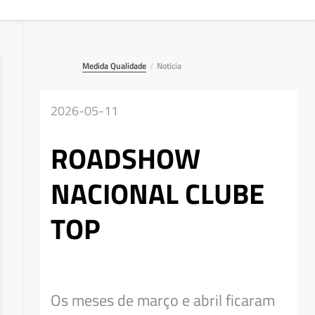
Medida Qualidade
Noticia
/
2026-05-11
ROADSHOW
NACIONAL CLUBE
TOP
Deseja apagar o ficheiro?
Os meses de março e abril ficaram