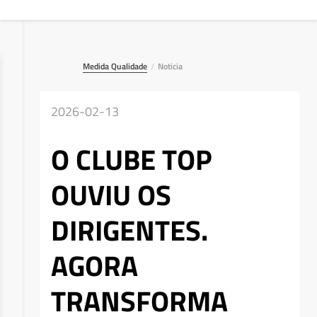
Medida Qualidade
Noticia
/
2026-02-13
O CLUBE TOP
OUVIU OS
DIRIGENTES.
AGORA
TRANSFORMA
Deseja apagar o ficheiro?