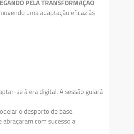
AVEGANDO PELA TRANSFORMAÇÃO
promovendo uma adaptação eficaz às
tar-se à era digital. A sessão guiará
modelar o desporto de base.
ue abraçaram com sucesso a