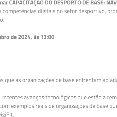
nar CAPACITAÇÃO DO DESPORTO DE BASE: N
 as competências digitais no setor desportivo, 
Deseja apagar o ficheiro?
o.
bro de 2024, às 13:00
s que as organizações de base enfrentam ao adap
is recentes avanços tecnológicos que estão a re
 com exemplos reais de organizações de base q
giFit.