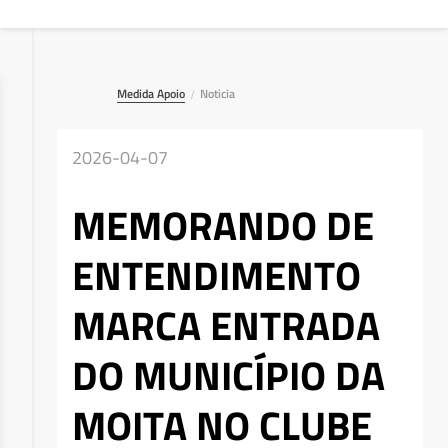
Medida Apoio
Noticia
/
2026-04-07
MEMORANDO DE
ENTENDIMENTO
MARCA ENTRADA
DO MUNICÍPIO DA
MOITA NO CLUBE
Deseja apagar o ficheiro?