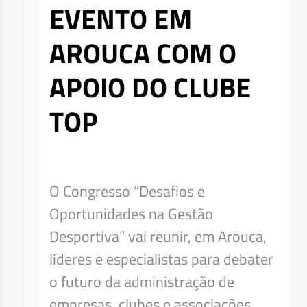
EVENTO EM
AROUCA COM O
APOIO DO CLUBE
TOP
O Congresso “Desafios e
Oportunidades na Gestão
Desportiva” vai reunir, em Arouca,
líderes e especialistas para debater
o futuro da administração de
empresas, clubes e associações