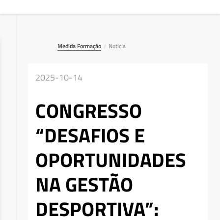
Medida Formação
Noticia
/
2025-10-14
CONGRESSO
“DESAFIOS E
OPORTUNIDADES
NA GESTÃO
DESPORTIVA”:
Deseja apagar o ficheiro?