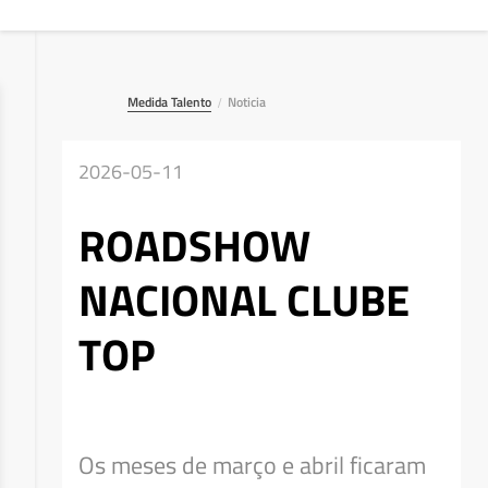
Medida Talento
Noticia
/
2026-05-11
ROADSHOW
NACIONAL CLUBE
TOP
Deseja apagar o ficheiro?
Os meses de março e abril ficaram