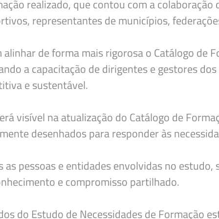
ação realizado, que contou com a colaboração de
rtivos, representantes de municípios, federações
Deseja apagar o ficheiro?
m alinhar de forma mais rigorosa o Catálogo d
çando a capacitação de dirigentes e gestores d
itiva e sustentável.
erá visível na atualização do Catálogo de Form
mente desenhados para responder às necessidad
s as pessoas e entidades envolvidas no estudo, 
conhecimento e compromisso partilhado.
tados do Estudo de Necessidades de Formação es