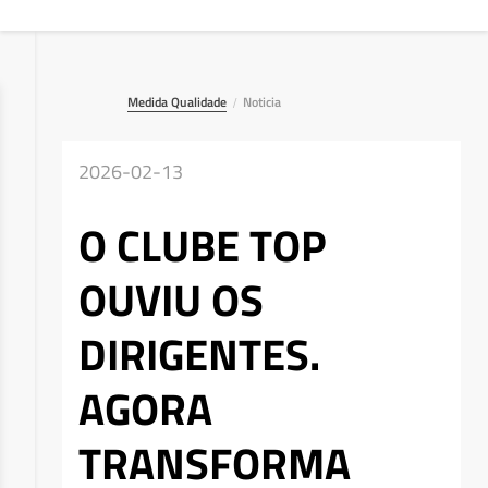
Medida Qualidade
Noticia
/
2026-02-13
O CLUBE TOP
OUVIU OS
DIRIGENTES.
AGORA
TRANSFORMA
Deseja apagar o ficheiro?