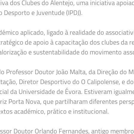
va dos Clubes do Alentejo, uma iniciativa apoi
 Desporto e Juventude (IPDJ).
Deseja apagar o ficheiro?
émico aplicado, ligado à realidade do associati
tégico de apoio à capacitação dos clubes da re
orização e sustentabilidade do movimento asso
do Professor Doutor João Malta, da Direção do
tação, Diretor Desportivo do O Calipolense, e d
ial da Universidade de Évora. Estiveram igualm
riz Porta Nova, que partilharam diferentes persp
tos académico, prático e institucional.
ssor Doutor Orlando Fernandes, antigo membro 