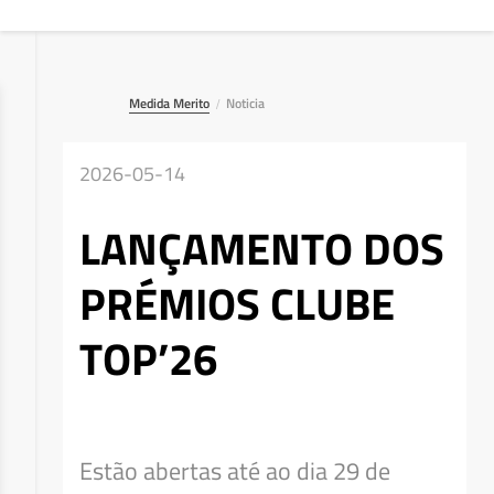
Medida Merito
Noticia
/
2026-05-14
LANÇAMENTO DOS
PRÉMIOS CLUBE
TOP’26
Deseja apagar o ficheiro?
Estão abertas até ao dia 29 de