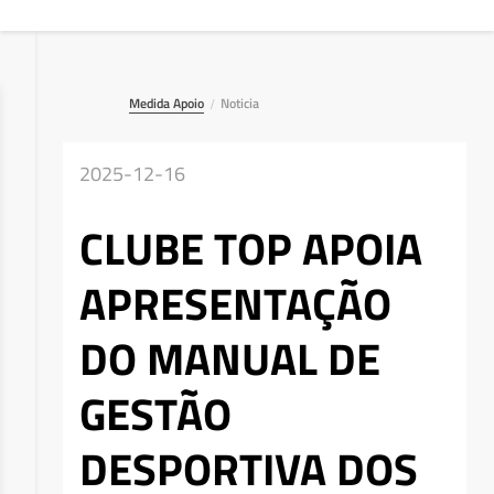
Medida Apoio
Noticia
/
2025-12-16
CLUBE TOP APOIA
APRESENTAÇÃO
DO MANUAL DE
GESTÃO
DESPORTIVA DOS
Deseja apagar o ficheiro?