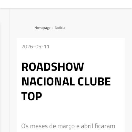
Homepage
Noticia
/
2026-05-11
ROADSHOW
NACIONAL CLUBE
TOP
Deseja apagar o ficheiro?
Os meses de março e abril ficaram