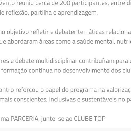
ento reuniu cerca de 200 participantes, entre di
 reflexão, partilha e aprendizagem.
Deseja apagar o ficheiro?
o objetivo refletir e debater temáticas relacio
 que abordaram áreas como a saúde mental, nutri
s e debate multidisciplinar contribuíram para 
da formação contínua no desenvolvimento dos clu
ntro reforçou o papel do programa na valorizaçã
ais conscientes, inclusivas e sustentáveis no 
 uma PARCERIA, junte-se ao CLUBE TOP